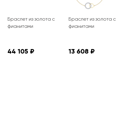
Браслет из золота с
Браслет из золота с
Б
фианитами
фианитами
п
к
ф
44 105 ₽
13 608 ₽
6