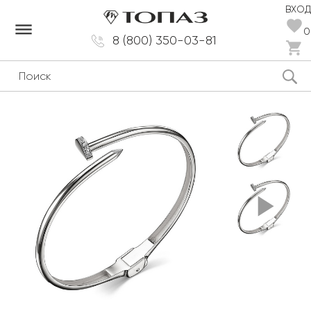
ВХОД
dehaze
0
8 (800) 350-03-81