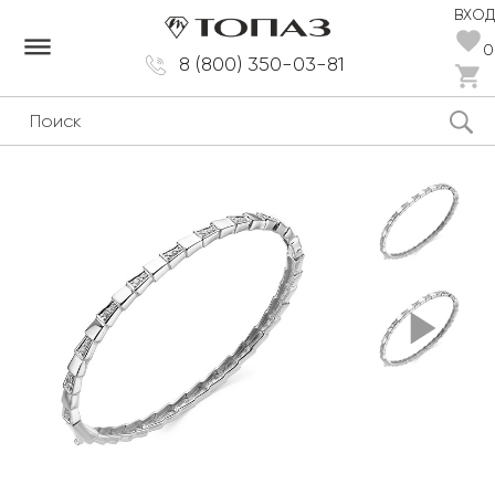
ВХОД
dehaze
0
8 (800) 350-03-81