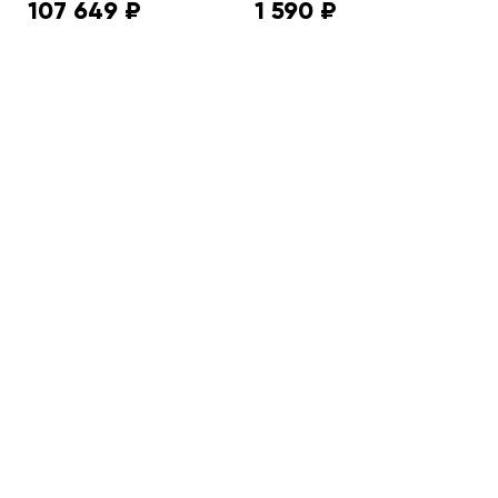
107 649 ₽
1 590 ₽
9