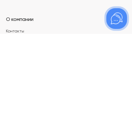
О компании
Контакты
Магазины
Карьера в ТОПАЗ
Франшиза
Покупателям
Акции
Как определить размер украшения
Меняй своё старое золото на новое!
Электронный подарочный сертификат
Правила пользования Электронным
подарочным сертификатом «Топаз»