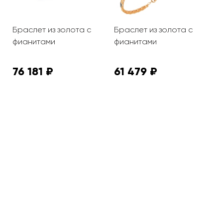
Браслет из золота с
Браслет из золота с
Б
фианитами
фианитами
ф
76 181 ₽
61 479 ₽
1