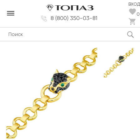
ВХОД
dehaze
0
8 (800) 350-03-81