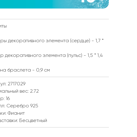
иты
ры декоративного элемента (сердце) - 1,7 *
р декоративного элемента (пульс) - 1,5 * 1,4
а браслета - 0,9 см
ул: 2717029
мальный вес:
2.72
ер:
16
лл:
Серебро 925
ки:
Фианит
вставки:
Бесцветный