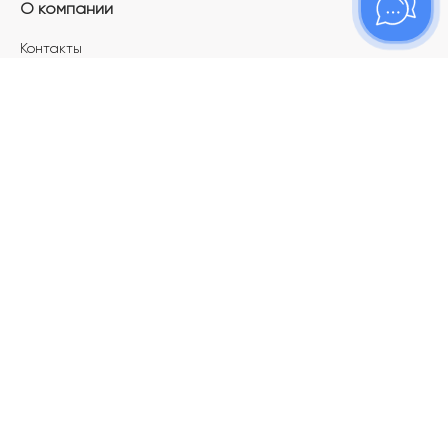
О компании
Контакты
Магазины
Карьера в ТОПАЗ
Франшиза
Покупателям
Акции
Как определить размер украшения
Меняй своё старое золото на новое!
Электронный подарочный сертификат
Правила пользования Электронным
подарочным сертификатом «Топаз»
Оплата и доставка