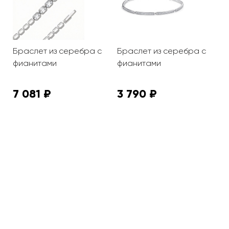
Браслет из серебра с
Браслет из серебра с
Б
фианитами
фианитами
ф
7 081 ₽
3 790 ₽
1