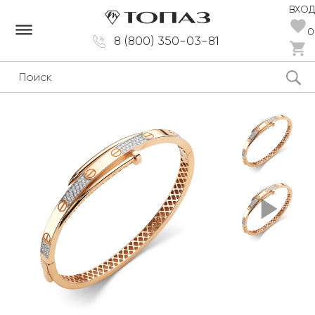
ВХОД
dehaze
0
8 (800) 350-03-81