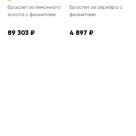
Браслет из лимонного
Браслет из серебра с
Б
золота с фианитами
фианитами
ф
89 303 ₽
4 897 ₽
5