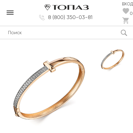
ВХОД
dehaze
0
8 (800) 350-03-81