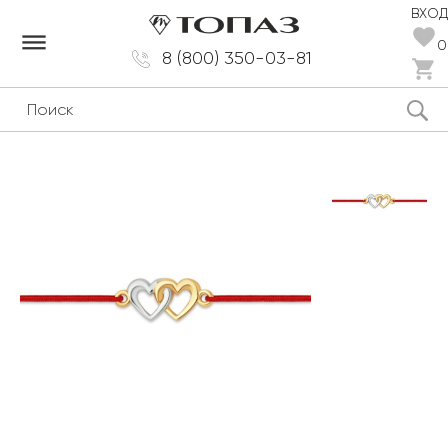
ВХОД
dehaze
0
8 (800) 350-03-81