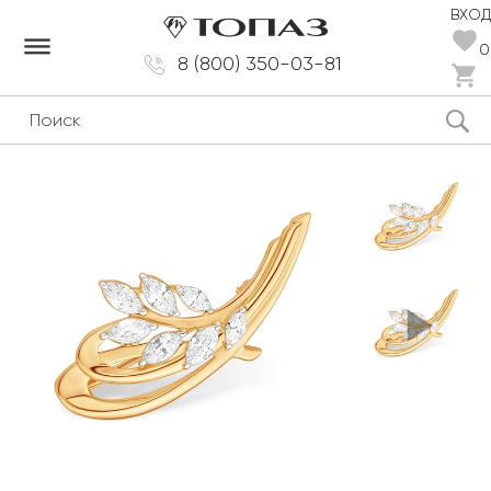
ВХОД
dehaze
0
8 (800) 350-03-81