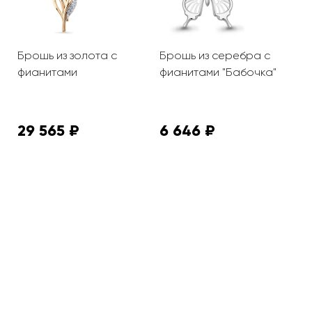
Брошь из золота с
Брошь из серебра с
Б
фианитами
фианитами "Бабочка"
т
ф
29 565 ₽
6 646 ₽
5