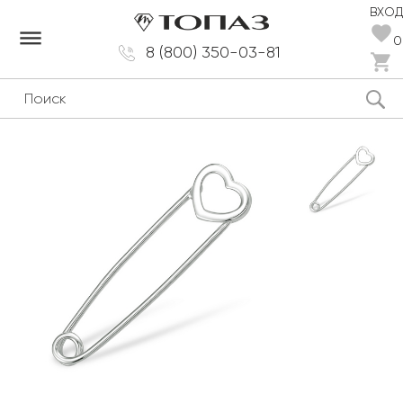
ВХОД
dehaze
0
8 (800) 350-03-81