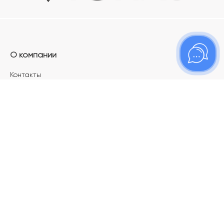
О компании
Контакты
Магазины
Карьера в ТОПАЗ
Франшиза
Покупателям
Акции
Как определить размер украшения
Меняй своё старое золото на новое!
Электронный подарочный сертификат