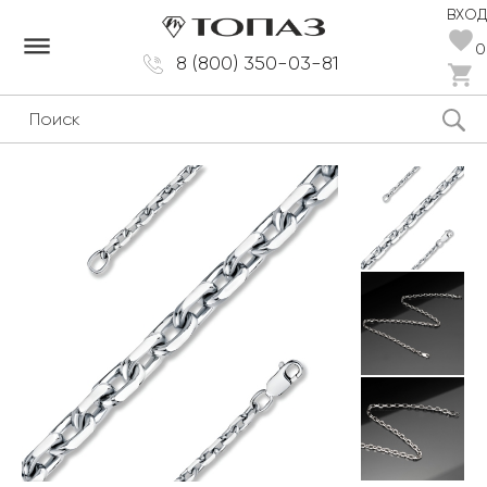
ВХОД
dehaze
0
8 (800) 350-03-81