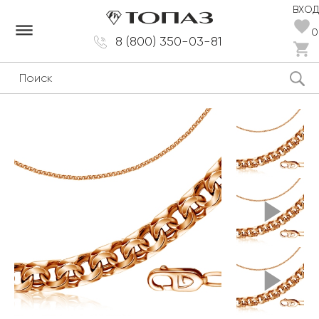
ВХОД
dehaze
0
8 (800) 350-03-81