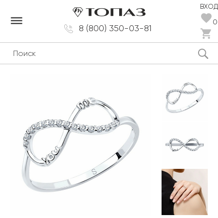
ВХОД
dehaze
0
8 (800) 350-03-81