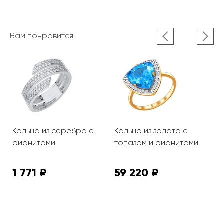
Вам понравится:
Кольцо из серебра с
Кольцо из золота с
К
фианитами
топазом и фианитами
ф
1 771 ₽
59 220 ₽
1