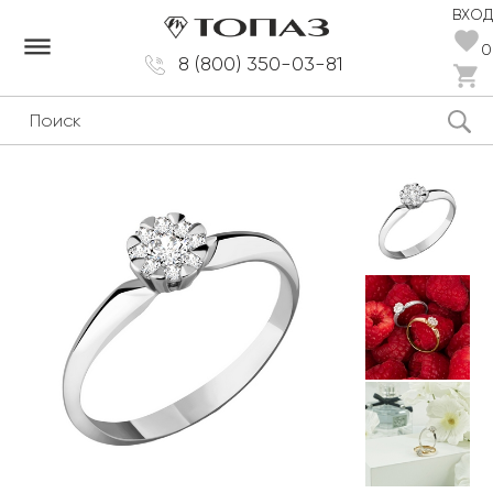
ВХОД
dehaze
0
8 (800) 350-03-81