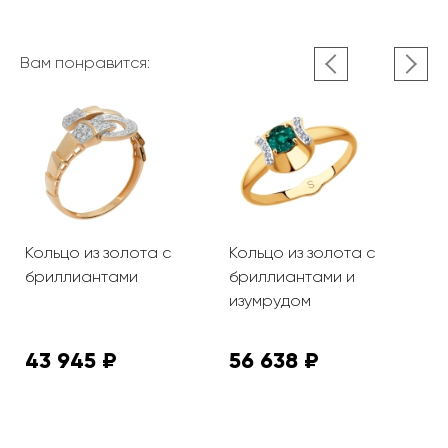
Вам понравится:
Кольцо из золота с
Кольцо из золота с
К
бриллиантами
бриллиантами и
б
изумрудом
р
43 945 ₽
56 638 ₽
6