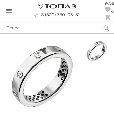
ВХОД
dehaze
0
8 (800) 350-03-81