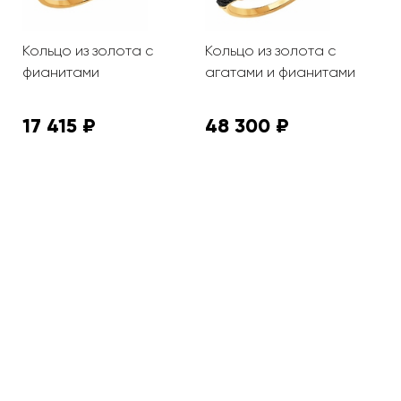
Кольцо из золота с
Кольцо из золота с
К
фианитами
агатами и фианитами
с
ф
17 415 ₽
48 300 ₽
3