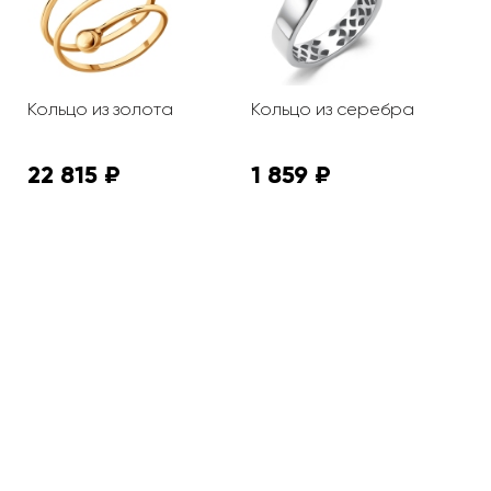
з
Кольцо из золота
Кольцо из серебра
К
22 815 ₽
1 859 ₽
5