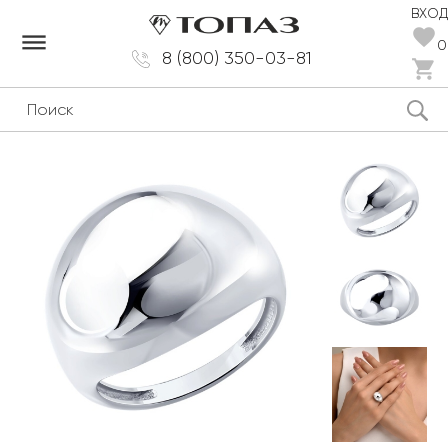
ВХОД
dehaze
0
8 (800) 350-03-81