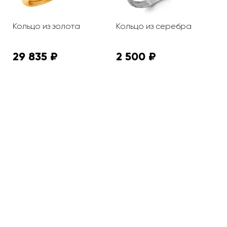
Кольцо из золота
Кольцо из серебра
К
29 835 ₽
2 500 ₽
2