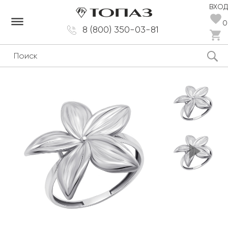
ВХОД
dehaze
0
8 (800) 350-03-81