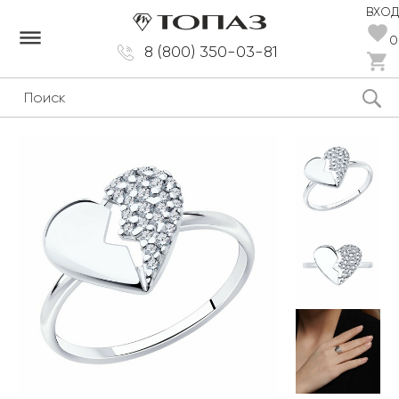
ВХОД
dehaze
0
8 (800) 350-03-81