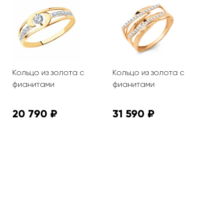
Кольцо из золота с
Кольцо из золота с
К
фианитами
фианитами
п
20 790 ₽
31 590 ₽
7