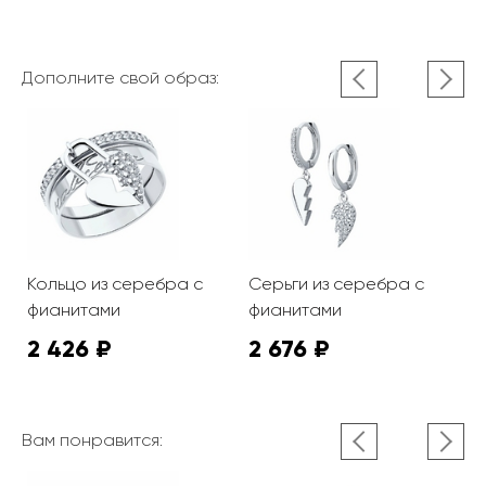
Дополните свой образ:
Кольцо из серебра с
Серьги из серебра с
С
фианитами
фианитами
ф
2 426 ₽
2 676 ₽
3
Вам понравится: