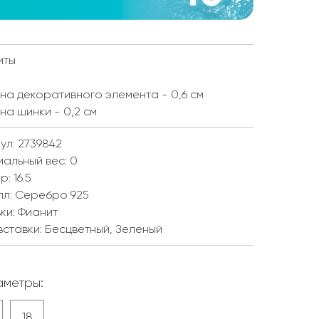
иты
а декоративного элемента - 0,6 см
а шинки - 0,2 см
ул: 2739842
мальный вес:
0
ер:
16.5
лл:
Серебро 925
ки:
Фианит
вставки:
Бесцветный, Зеленый
метры:
18