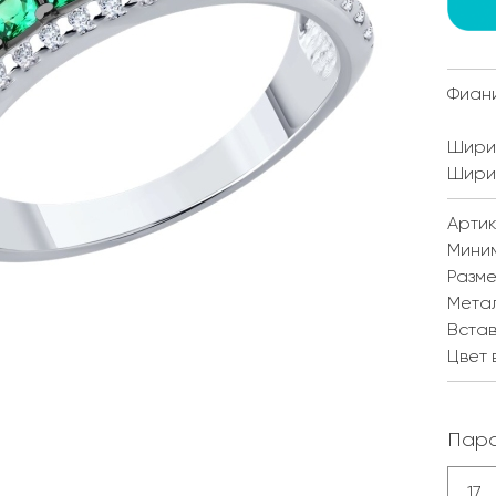
Фиан
Ширин
Ширин
Артик
Мини
Разм
Мета
Встав
Цвет 
Пара
17