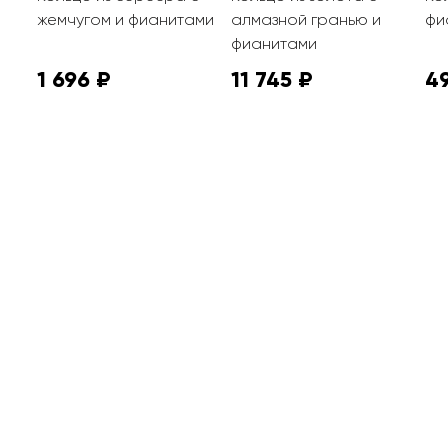
и
жемчугом и фианитами
алмазной гранью и
фи
фианитами
1 696 ₽
11 745 ₽
49