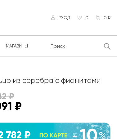
ВХОД
0
0 ₽
МАГАЗИНЫ
ьцо из серебра с фианитами
82
₽
091
₽
2 782 ₽