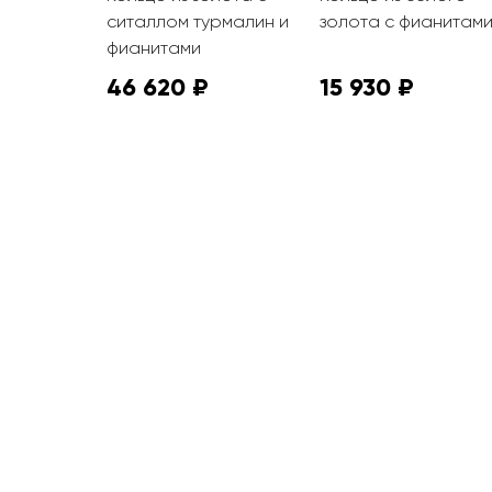
ситаллом турмалин и
золота с фианитам
фианитами
46 620 ₽
15 930 ₽