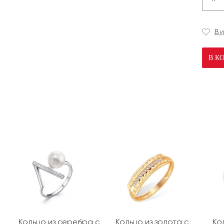
В 
В К
Кольцо из серебра с
Кольцо из золота с
Ко