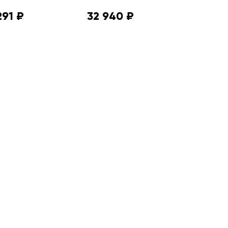
291 ₽
32 940 ₽
21 330 