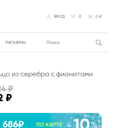
ВХОД
0
0 ₽
МАГАЗИНЫ
ьцо из серебра с фианитами
24
₽
2
₽
686₽