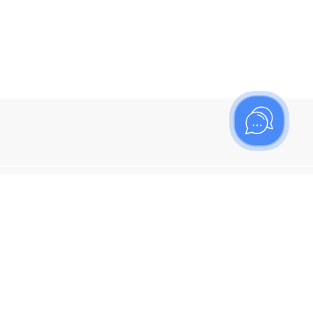
ишитесь на рассылку
итесь, чтобы узнать больше о новых поступлениях,
ях и спецпредложениях Топаз!
я кнопку "Подписаться", вы соглашаетесь с
политикой