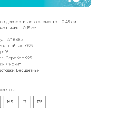
а декоративного элемента - 0,45 см
а шинки - 0,15 см
ул: 2748885
мальный вес:
0.95
ер:
16
лл:
Серебро 925
ки:
Фианит
вставки:
Бесцветный
метры:
16.5
17
17.5