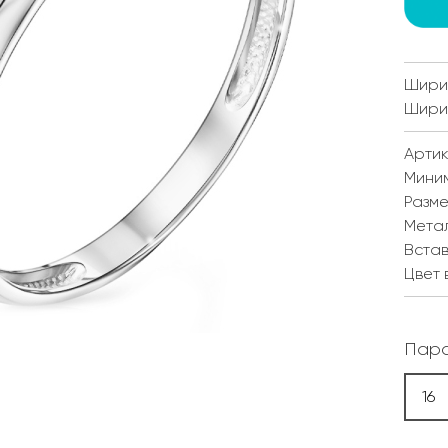
Ширин
Ширин
Артик
Мини
Разм
Мета
Встав
Цвет 
Пара
16