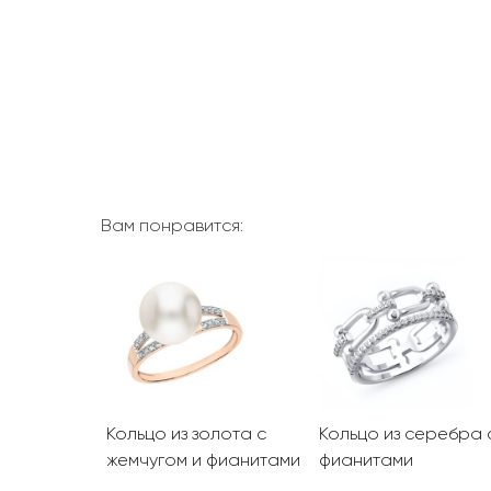
Вам понравится:
олота с
Кольцо из золота с
Кольцо из серебра 
жемчугом и фианитами
фианитами