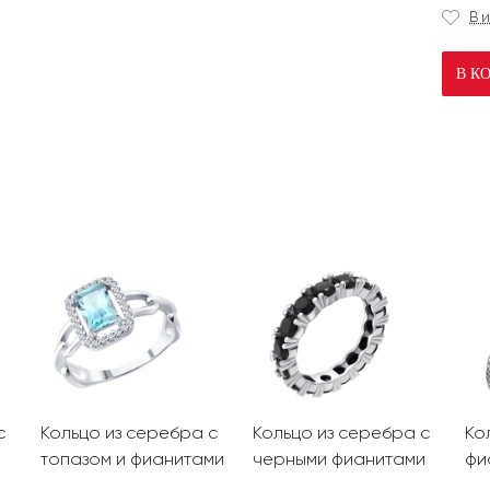
В 
В К
с
Кольцо из серебра с
Кольцо из серебра с
Ко
топазом и фианитами
черными фианитами
фи