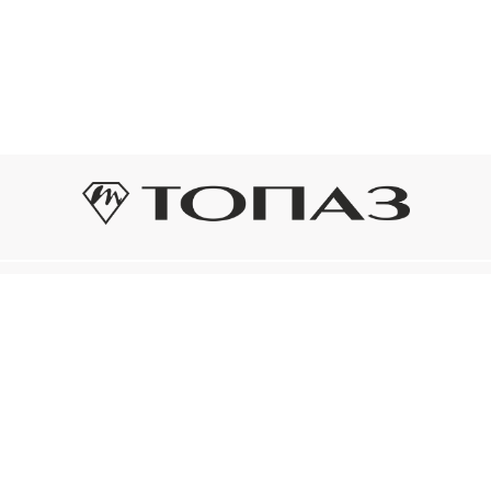
Оплата и доставка
Подп
Подпиш
Рассрочка платежа
новост
р украшения
Оплата и доставка
то на новое!
Нажима