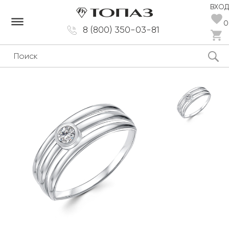
ВХОД
dehaze
0
8 (800) 350-03-81