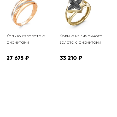
Кольцо из золота с
Кольцо из лимонного
К
фианитами
золота с фианитами
а
ф
27 675 ₽
33 210 ₽
3