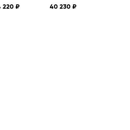
 220 ₽
40 230 ₽
26 460 