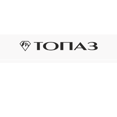
Оплата и доставка
Подп
Подпиш
Рассрочка платежа
новост
р украшения
Оплата и доставка
то на новое!
Нажима