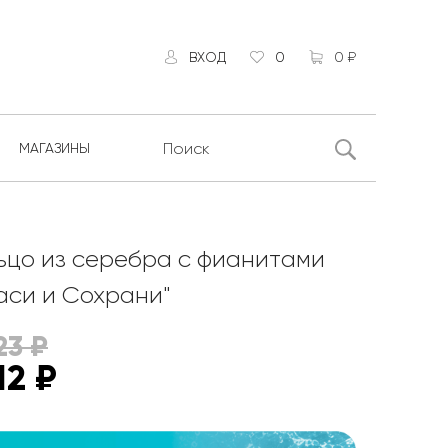
ВХОД
0
0 ₽
МАГАЗИНЫ
ьцо из серебра с фианитами
аси и Сохрани"
23
₽
12
₽