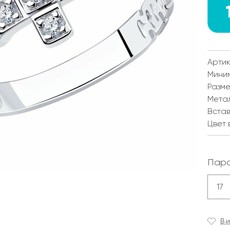
Артик
Мини
Разм
Мета
Встав
Цвет 
Пара
17
В 