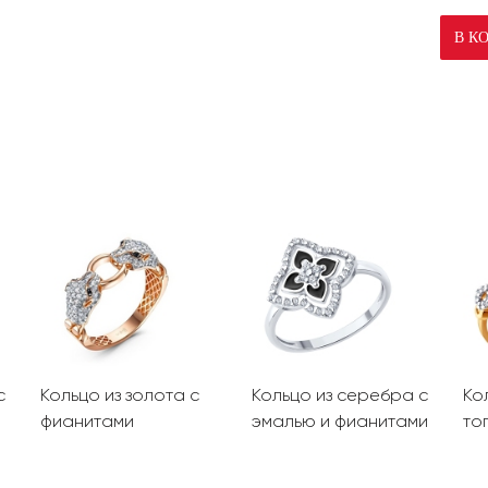
В К
с
Кольцо из золота с
Кольцо из серебра с
Ко
фианитами
эмалью и фианитами
то