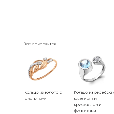
Вам понравится:
олота с
Кольцо из золота с
Кольцо из серебра 
фианитами
ювелирным
кристаллом и
фианитами