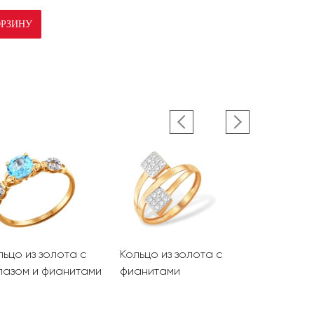
ОРЗИНУ
льцо из золота с
Кольцо из золота с
Кольцо из 
пазом и фианитами
фианитами
фианитам