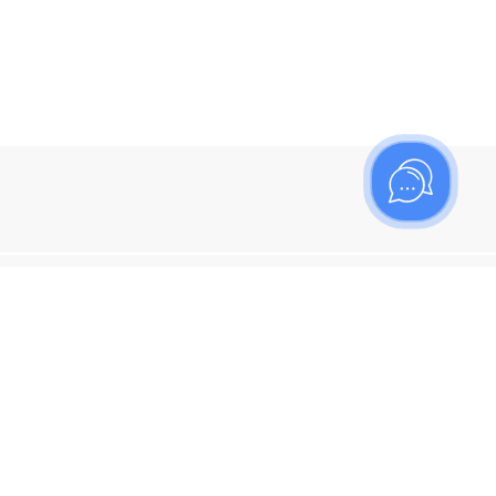
ишитесь на рассылку
итесь, чтобы узнать больше о новых поступлениях,
ях и спецпредложениях Топаз!
я кнопку "Подписаться", вы соглашаетесь с
политикой