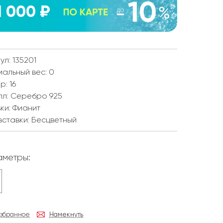
1 000 ₽
ул: 135201
мальный вес:
0
ер:
16
лл:
Серебро 925
ки:
Фианит
вставки:
Бесцветный
метры:
избранное
Намекнуть