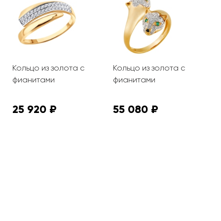
Кольцо из золота с
Кольцо из золота с
К
фианитами
фианитами
п
и
25 920 ₽
55 080 ₽
3