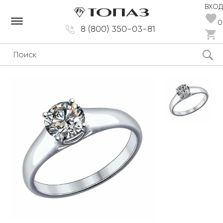
ВХОД
dehaze
0
8 (800) 350-03-81