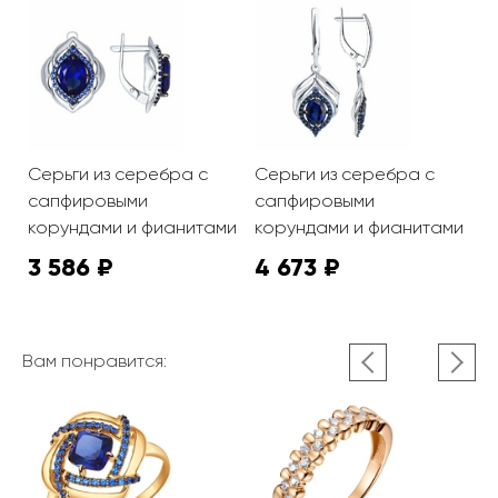
с
Серьги из серебра с
Серьги из серебра с
П
 и
сапфировыми
сапфировыми
с
корундами и фианитами
корундами и фианитами
ф
3 586 ₽
4 673 ₽
1
Вам понравится: