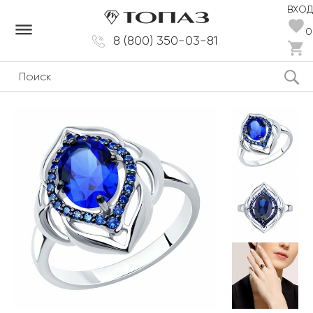
ВХОД
dehaze
0
8 (800) 350-03-81