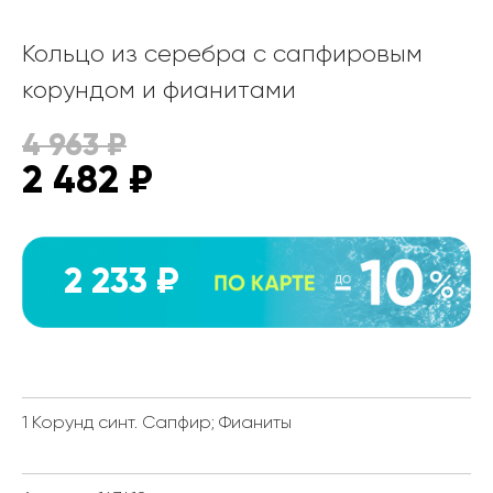
Кольцо из серебра с сапфировым
корундом и фианитами
4 963
₽
2 482
₽
2 233 ₽
1 Корунд синт. Сапфир; Фианиты