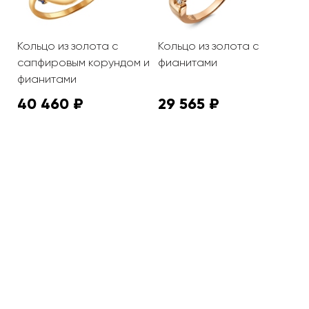
Кольцо из золота с
Кольцо из золота с
К
сапфировым корундом и
фианитами
ф
фианитами
40 460 ₽
29 565 ₽
3