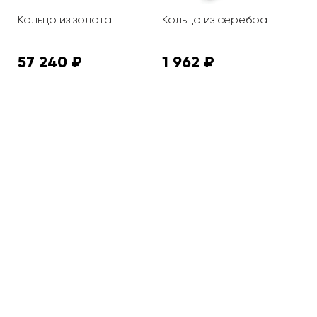
Кольцо из золота
Кольцо из серебра
К
57 240 ₽
1 962 ₽
2