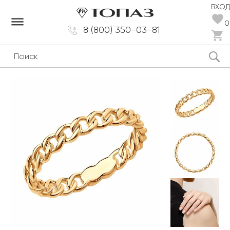
ВХОД
dehaze
0
8 (800) 350-03-81