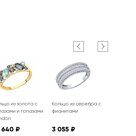
льцо из золота с
Кольцо из серебра с
Кольцо из
пазами и топазами
фианитами
топазом Sw
ndon
фианитам
 640 ₽
3 055 ₽
1 795 ₽