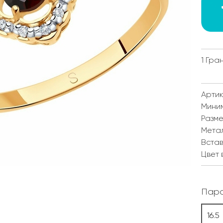
1 Гра
Артик
Мини
Разм
Мета
Встав
Цвет 
Пара
16.5