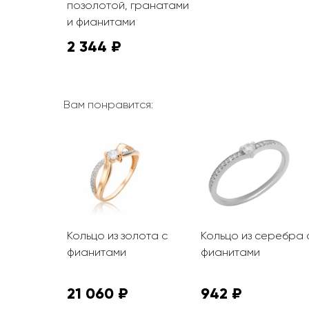
позолотой, гранатами
и фианитами
2 344 ₽
Вам понравится:
олота с
Кольцо из золота с
Кольцо из серебра 
ой
фианитами
фианитами
фианитом
21 060 ₽
942 ₽