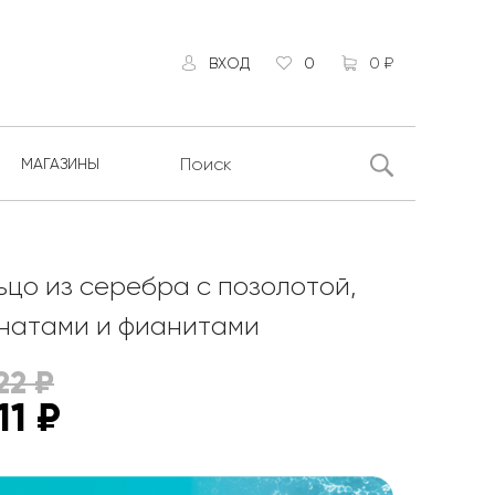
ВХОД
0
0 ₽
МАГАЗИНЫ
ьцо из серебра с позолотой,
натами и фианитами
22
₽
11
₽