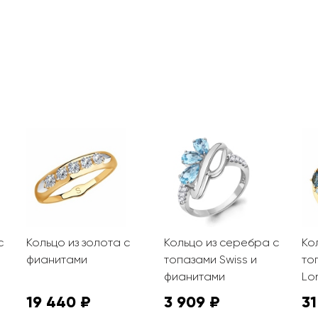
с
Кольцо из золота с
Кольцо из серебра с
Ко
фианитами
топазами Swiss и
то
фианитами
Lo
19 440 ₽
3 909 ₽
31