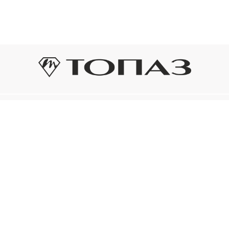
Оплата и доставка
Подп
Подпиш
Рассрочка платежа
новост
р украшения
Оплата и доставка
то на новое!
Нажима
ый сертификат
конфид
Электронным