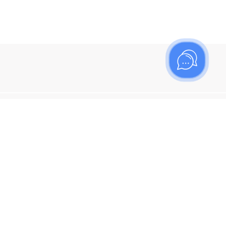
ишитесь на рассылку
итесь, чтобы узнать больше о новых поступлениях,
ях и спецпредложениях Топаз!
я кнопку "Подписаться", вы соглашаетесь с
политикой
енциальности