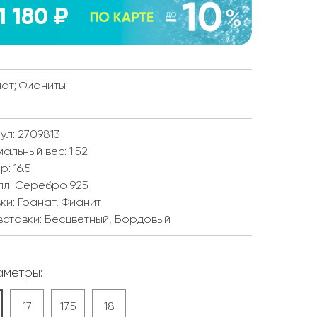
1 180 ₽
нат; Фианиты
ул: 2709813
мальный вес:
1.52
ер:
16.5
лл:
Серебро 925
ки:
Гранат, Фианит
вставки:
Бесцветный, Бордовый
метры:
17
17.5
18