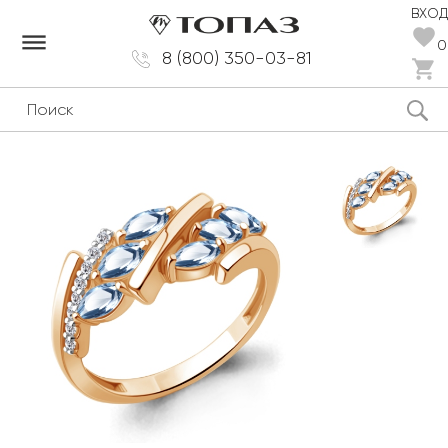
ВХОД
dehaze
0
8 (800) 350-03-81