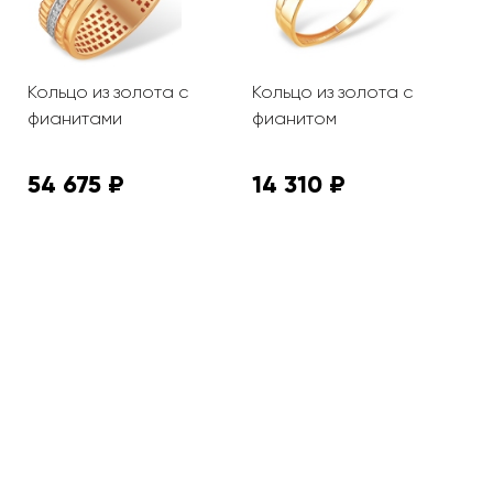
Кольцо из золота с
Кольцо из золота с
К
фианитами
фианитом
т
ф
54 675 ₽
14 310 ₽
5