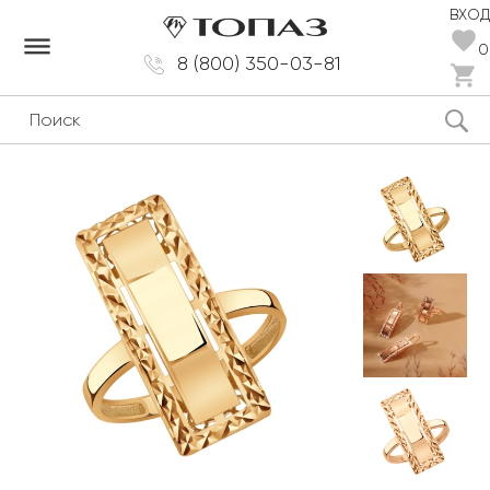
ВХОД
dehaze
0
8 (800) 350-03-81