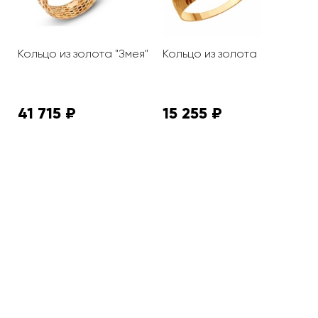
Кольцо из золота "Змея"
Кольцо из золота
К
41 715 ₽
15 255 ₽
8