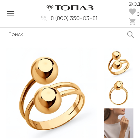
ВХОД
dehaze
0
8 (800) 350-03-81