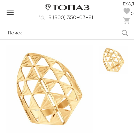
ВХОД
dehaze
0
8 (800) 350-03-81