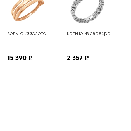
з
Кольцо из золота
Кольцо из серебра
К
з
15 390 ₽
2 357 ₽
4