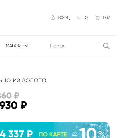
ВХОД
0
0 ₽
МАГАЗИНЫ
ьцо из золота
860
₽
 930
₽
14 337 ₽