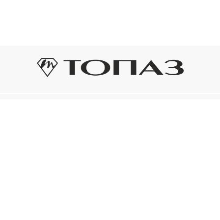
Оплата и доставка
Подп
Подпиш
Рассрочка платежа
новост
р украшения
Оплата и доставка
то на новое!
Нажима
ый сертификат
конфид
Электронным