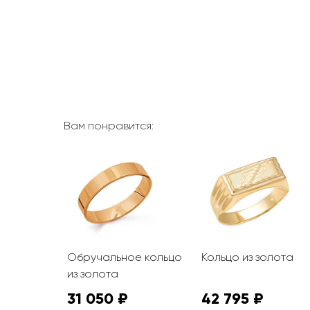
Вам понравится:
олота
Обручальное кольцо
Кольцо из золота
из золота
31 050 ₽
42 795 ₽