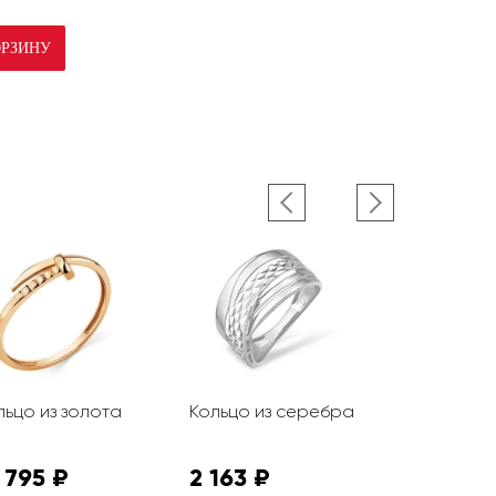
ОРЗИНУ
льцо из золота
Кольцо из серебра
Кольцо из
 795 ₽
2 163 ₽
17 955 