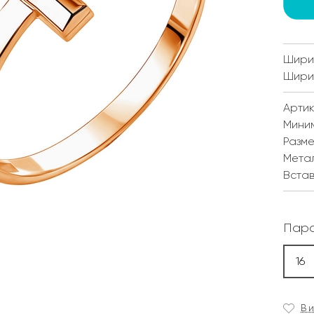
Ширин
Ширин
Артик
Мини
Разм
Мета
Встав
Пара
16
В 