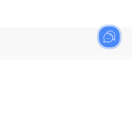
ишитесь на рассылку
итесь, чтобы узнать больше о новых поступлениях,
ях и спецпредложениях Топаз!
я кнопку "Подписаться", вы соглашаетесь с
политикой
енциальности