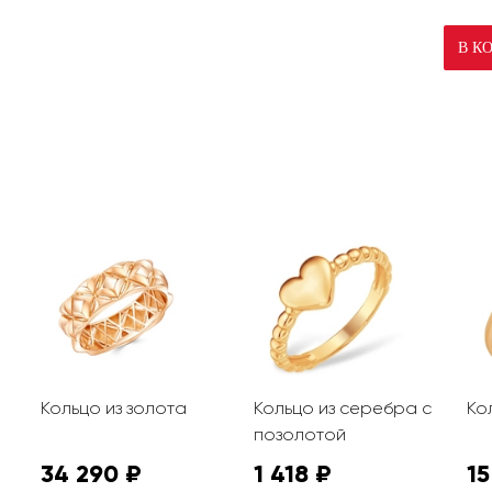
В К
Кольцо из золота
Кольцо из серебра с
Ко
позолотой
34 290 ₽
1 418 ₽
15