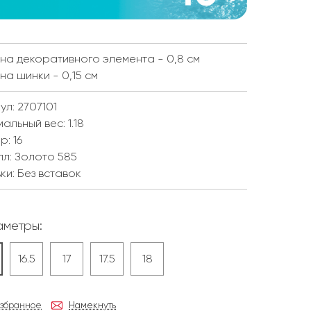
а декоративного элемента - 0,8 см
а шинки - 0,15 см
ул: 2707101
мальный вес:
1.18
ер:
16
лл:
Золото 585
ки:
Без вставок
метры:
16.5
17
17.5
18
избранное
Намекнуть