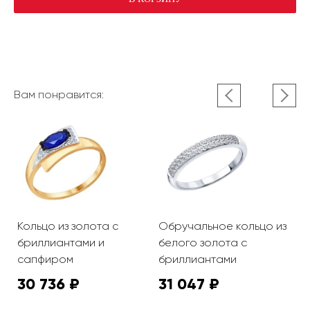
Вам понравится:
Кольцо из золота с
Обручальное кольцо из
К
бриллиантами и
белого золота с
с
и
сапфиром
бриллиантами
30 736 ₽
31 047 ₽
9