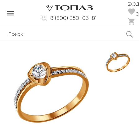
ВХОД
dehaze
0
8 (800) 350-03-81