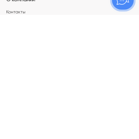
Контакты
Магазины
Карьера в ТОПАЗ
Франшиза
Покупателям
Акции
Как определить размер украшения
Меняй своё старое золото на новое!
Электронный подарочный сертификат
Правила пользования Электронным
подарочным сертификатом «Топаз»
Оплата и доставка