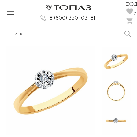
ВХОД
dehaze
0
8 (800) 350-03-81