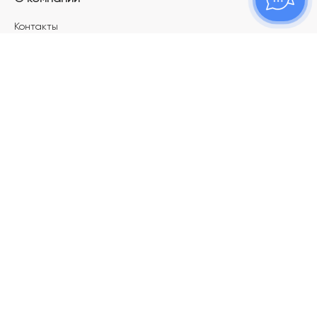
Контакты
Магазины
Карьера в ТОПАЗ
Франшиза
Покупателям
Акции
Как определить размер украшения
Меняй своё старое золото на новое!
Электронный подарочный сертификат
Правила пользования Электронным
подарочным сертификатом «Топаз»
Оплата и доставка