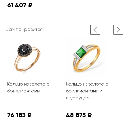
61 407 ₽
Вам понравится:
Кольцо из золота с
Кольцо из золота с
К
бриллиантами
бриллиантами и
б
и
изумрудом
76 183 ₽
48 875 ₽
6