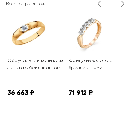
Вам понравится:
Обручальное кольцо из
Кольцо из золота с
К
и
золота с бриллиантом
бриллиантами
б
36 663 ₽
71 912 ₽
6