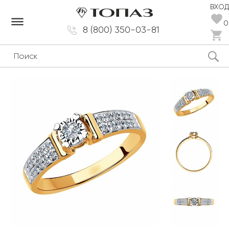
ВХОД
dehaze
0
8 (800) 350-03-81