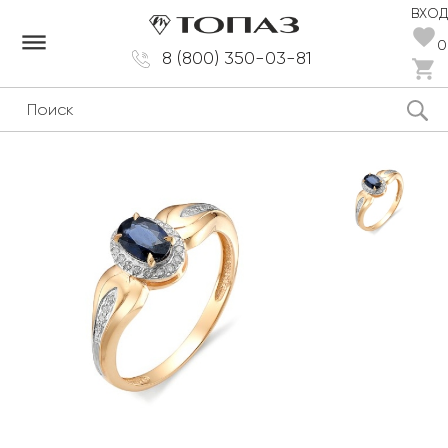
ВХОД
dehaze
0
8 (800) 350-03-81