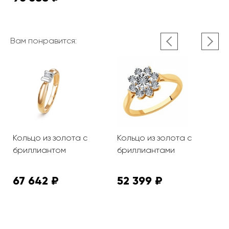
Вам понравится:
Кольцо из золота с
Кольцо из золота с
О
бриллиантом
бриллиантами
з
67 642 ₽
52 399 ₽
2