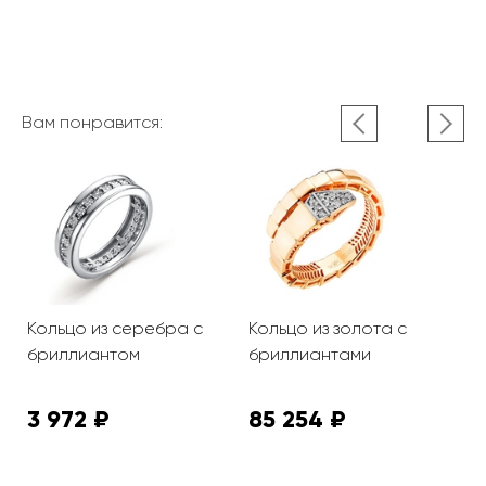
Вам понравится:
Кольцо из серебра с
Кольцо из золота с
К
бриллиантом
бриллиантами
б
3 972 ₽
85 254 ₽
8