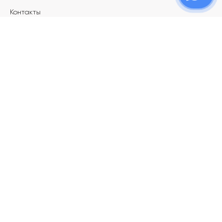
Контакты
Магазины
Карьера в ТОПАЗ
Франшиза
Покупателям
Акции
Как определить размер украшения
Меняй своё старое золото на новое!
Электронный подарочный сертификат
Правила пользования Электронным
подарочным сертификатом «Топаз»
Оплата и доставка
Рассрочка платежа