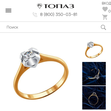
ВХОД
dehaze
0
8 (800) 350-03-81