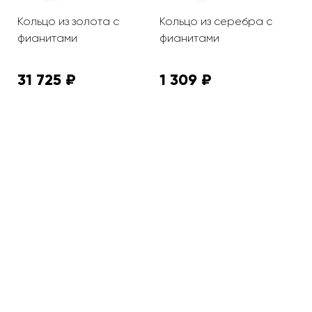
Кольцо из золота с
Кольцо из серебра с
К
фианитами
фианитами
п
31 725 ₽
1 309 ₽
1