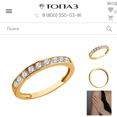
ВХОД
dehaze
0
8 (800) 350-03-81