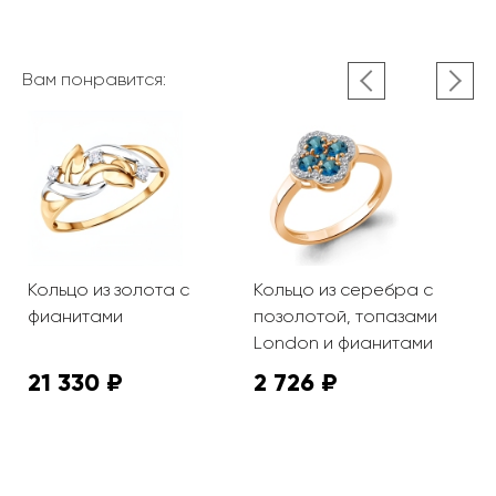
Вам понравится:
К
ф
Кольцо из золота с
Кольцо из серебра с
и
фианитами
позолотой, топазами
London и фианитами
21 330 ₽
2 726 ₽
1