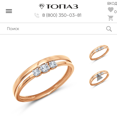
ВХОД
dehaze
0
8 (800) 350-03-81