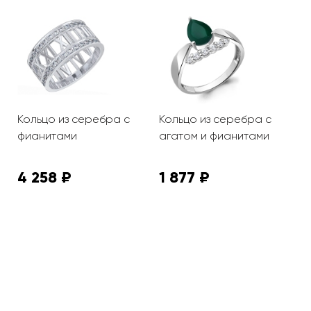
Кольцо из серебра с
Кольцо из серебра с
К
фианитами
агатом и фианитами
э
4 258 ₽
1 877 ₽
2