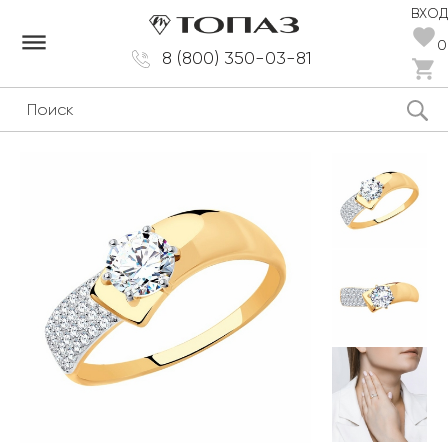
ВХОД
dehaze
0
8 (800) 350-03-81