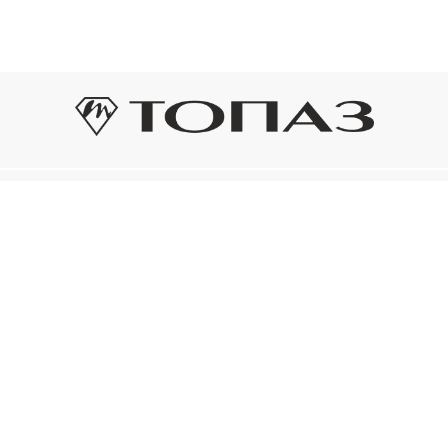
Оплата и доставка
Подп
Подпиш
Рассрочка платежа
новост
р украшения
Оплата и доставка
то на новое!
Нажима
ый сертификат
конфид
Электронным
ом «Топаз»