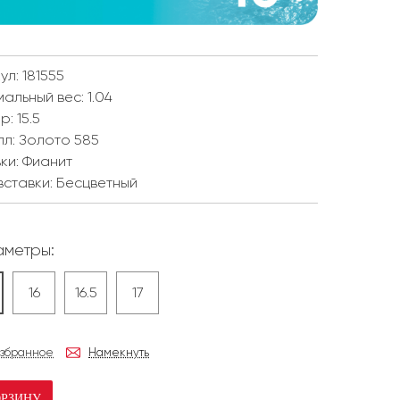
ул: 181555
мальный вес:
1.04
ер:
15.5
лл:
Золото 585
ки:
Фианит
вставки:
Бесцветный
метры:
16
16.5
17
избранное
Намекнуть
ОРЗИНУ