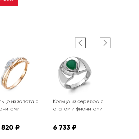
льцо из золота с
Кольцо из серебра с
Кольцо из 
анитами
агатом и фианитами
фианитам
 820 ₽
6 733 ₽
32 940 