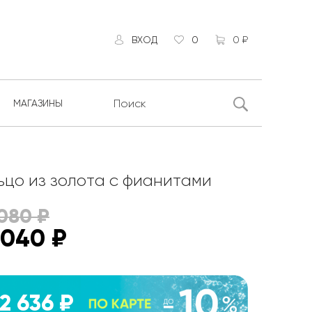
ВХОД
0
0 ₽
МАГАЗИНЫ
ьцо из золота с фианитами
 080
₽
 040
₽
12 636 ₽