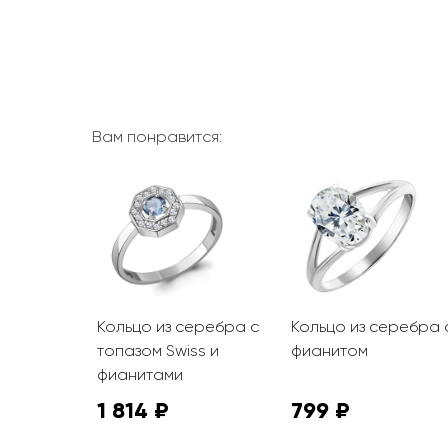
Вам понравится:
имонного
Кольцо из серебра с
Кольцо из серебра 
анитами
топазом Swiss и
фианитом
фианитами
1 814 ₽
799 ₽