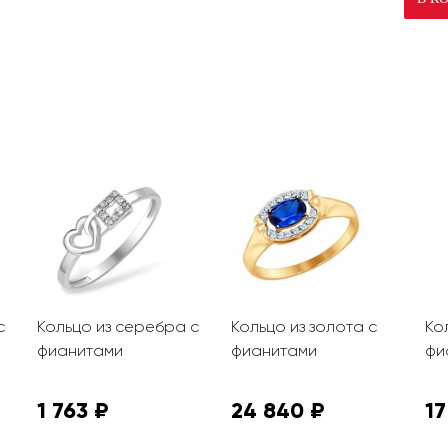
с
Кольцо из серебра с
Кольцо из золота с
Ко
фианитами
фианитами
фи
1 763 ₽
24 840 ₽
17