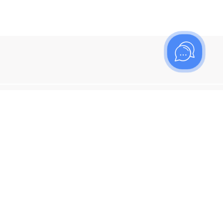
ишитесь на рассылку
итесь, чтобы узнать больше о новых поступлениях,
ях и спецпредложениях Топаз!
я кнопку "Подписаться", вы соглашаетесь с
политикой
енциальности