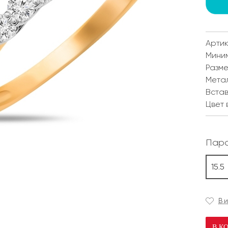
Артик
Мини
Разм
Мета
Встав
Цвет 
Пара
15.5
В 
В К