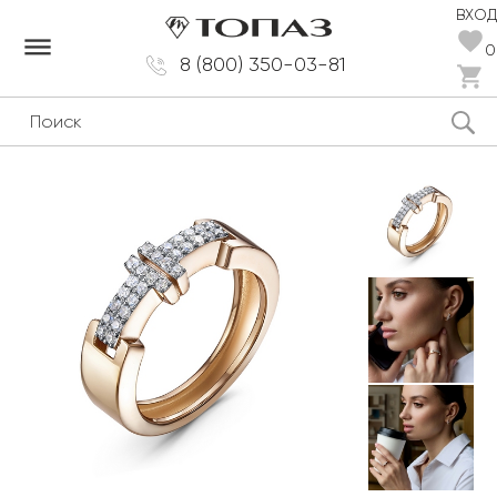
ВХОД
dehaze
0
8 (800) 350-03-81