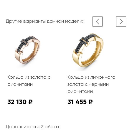
Другие варианты данной модели:
Кольцо из золота с
Кольцо из лимонного
К
фианитами
золота с черными
з
фианитами
32 130 ₽
31 455 ₽
2
Дополните свой образ: