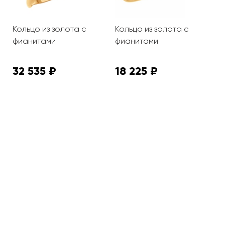
Кольцо из золота с
Кольцо из золота с
К
фианитами
фианитами
ф
32 535 ₽
18 225 ₽
2