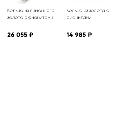
Кольцо из лимонного
Кольцо из золота с
К
золота с фианитами
фианитами
ф
26 055 ₽
14 985 ₽
2