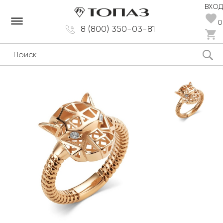
ВХОД
dehaze
0
8 (800) 350-03-81