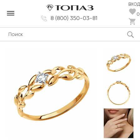
ВХОД
dehaze
0
8 (800) 350-03-81