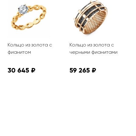
Кольцо из золота с
Кольцо из золота с
К
фианитом
черными фианитами
с
ф
30 645 ₽
59 265 ₽
2