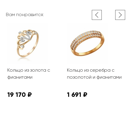
Вам понравится:
з
Кольцо из золота с
Кольцо из серебра с
К
фианитами
позолотой и фианитами
с
19 170 ₽
1 691 ₽
1