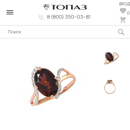
ВХОД
dehaze
0
8 (800) 350-03-81