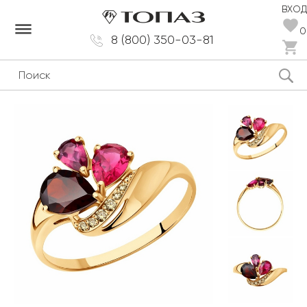
ВХОД
dehaze
0
8 (800) 350-03-81