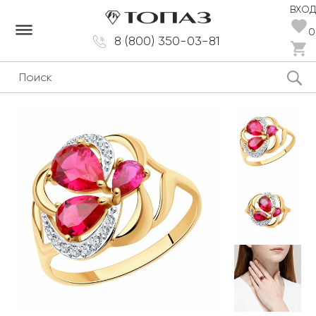
ВХОД
dehaze
0
8 (800) 350-03-81