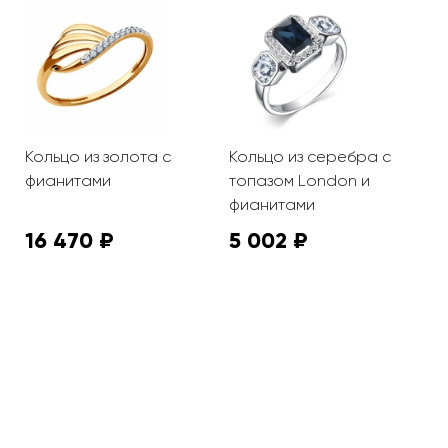
Кольцо из золота с
Кольцо из серебра с
К
фианитами
топазом London и
ф
фианитами
16 470 ₽
5 002 ₽
6