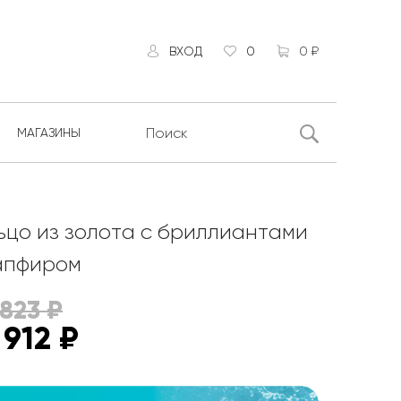
ВХОД
0
0 ₽
МАГАЗИНЫ
ьцо из золота с бриллиантами
апфиром
 823
₽
 912
₽