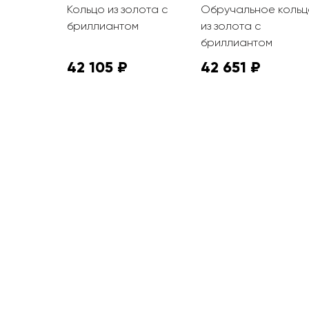
олота с
Кольцо из золота с
Обручальное кольц
ми
бриллиантом
из золота с
бриллиантом
42 105 ₽
42 651 ₽