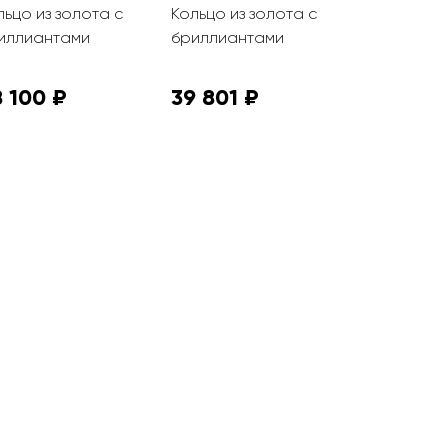
льцо из золота с
Кольцо из золота с
Кольцо из 
иллиантами
бриллиантами
бриллиан
 100 ₽
39 801 ₽
70 344 