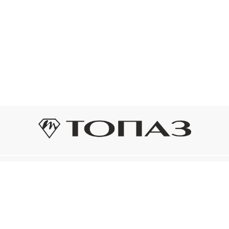
Оплата и доставка
Подп
Подпиш
Рассрочка платежа
новост
р украшения
Оплата и доставка