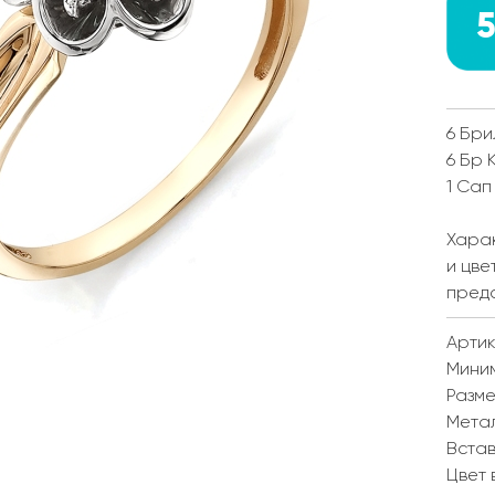
5
6 Бри
6 Бр 
1 Сап
Харак
и цве
пред
Артик
Мини
Разм
Мета
Встав
Цвет 