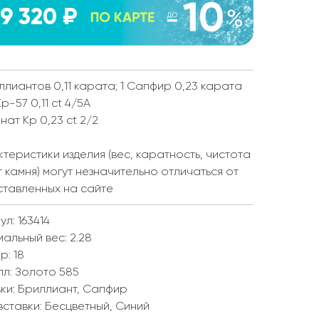
9 320 ₽
ллиантов 0,11 карата; 1 Сапфир 0,23 карата
Кр-57 0,11 ct 4/5А
 нат Кр 0,23 ct 2/2
теристики изделия (вес, каратность, чистота
т камня) могут незначительно отличаться от
ставленных на сайте
ул: 163414
мальный вес:
2.28
ер:
18
лл:
Золото 585
ки:
Бриллиант, Сапфир
вставки:
Бесцветный, Синий