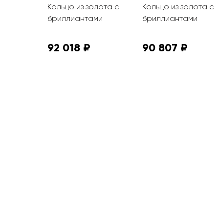
олота с
Кольцо из золота с
Кольцо из золота с
бриллиантами
бриллиантами
92 018 ₽
90 807 ₽