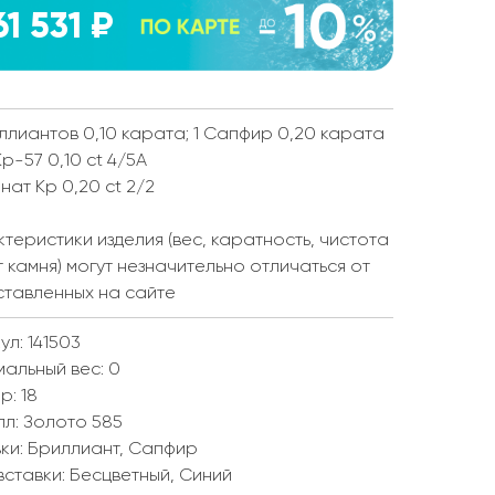
61 531 ₽
ллиантов 0,10 карата; 1 Сапфир 0,20 карата
Кр-57 0,10 ct 4/5А
 нат Кр 0,20 ct 2/2
теристики изделия (вес, каратность, чистота
т камня) могут незначительно отличаться от
ставленных на сайте
ул: 141503
мальный вес:
0
ер:
18
лл:
Золото 585
ки:
Бриллиант, Сапфир
вставки:
Бесцветный, Синий