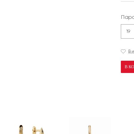
Пара
19
В 
В К