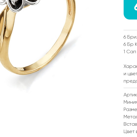
6 Бри
6 Бр 
1 Сап
Харак
и цве
пред
Артик
Мини
Разм
Мета
Встав
Цвет 