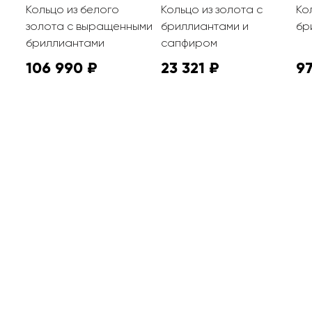
Кольцо из белого
Кольцо из золота с
Ко
золота с выращенными
бриллиантами и
бр
бриллиантами
сапфиром
106 990 ₽
23 321 ₽
97