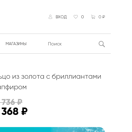
ВХОД
0
0 ₽
МАГАЗИНЫ
ьцо из золота с бриллиантами
апфиром
 736
₽
 368
₽