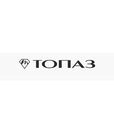
Оплата и доставка
Подп
Подпиш
Рассрочка платежа
новост
р украшения
Оплата и доставка