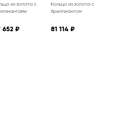
льцо из золота с
Кольцо из золота с
Кольцо из 
иллиантами
бриллиантом
бриллиант
алмазной 
 652 ₽
81 114 ₽
71 069 