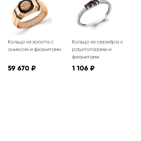
Кольцо из золота с
Кольцо из серебра с
К
ониксом и фианитами
раухтопазами и
р
фианитами
ф
59 670 ₽
1 106 ₽
1