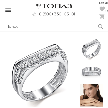
ВХОД
dehaze
0
8 (800) 350-03-81