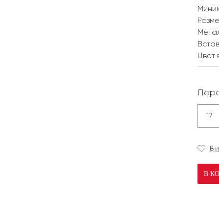
Мини
Разм
Мета
Встав
Цвет 
Пара
17
В 
В К