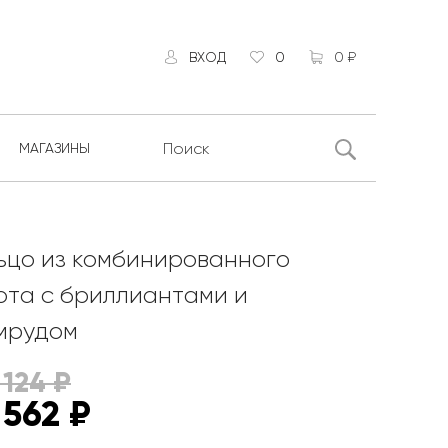
ВХОД
0
0 ₽
МАГАЗИНЫ
ьцо из комбинированного
ота с бриллиантами и
мрудом
 124
₽
 562
₽