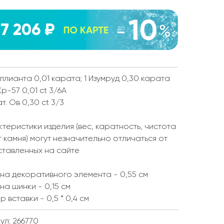
7 206 ₽
ллианта 0,01 карата; 1 Изумруд 0,30 карата
Кр-57 0,01 ct 3/6А
ат. Ов 0,30 ct 3/3
теристики изделия (вес, каратность, чистота
т камня) могут незначительно отличаться от
ставленных на сайте
а декоративного элемента - 0,55 см
а шинки - 0,15 см
р вставки - 0,5 * 0,4 см
ул: 266770