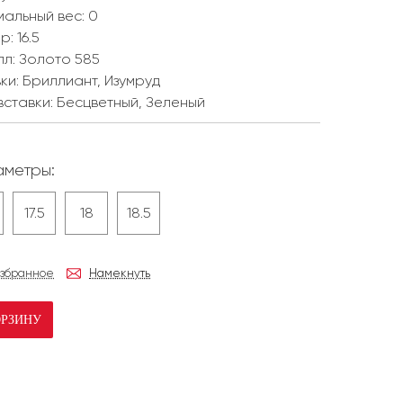
мальный вес:
0
ер:
16.5
лл:
Золото 585
ки:
Бриллиант, Изумруд
вставки:
Бесцветный, Зеленый
метры:
17.5
18
18.5
избранное
Намекнуть
ОРЗИНУ