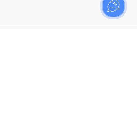
ишитесь на рассылку
итесь, чтобы узнать больше о новых поступлениях,
ях и спецпредложениях Топаз!
я кнопку "Подписаться", вы соглашаетесь с
политикой
енциальности