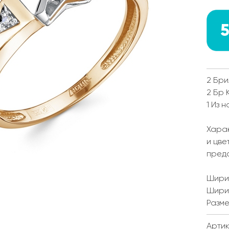
5
2 Бри
2 Бр 
1 Из н
Харак
и цве
пред
Ширин
Ширин
Разме
Артик