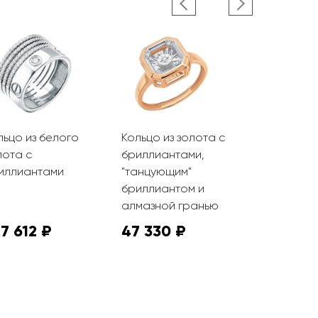
льцо из белого
Кольцо из золота с
Кольцо из 
лота с
бриллиантами,
бриллиан
иллиантами
"танцующим"
бриллиантом и
алмазной гранью
7 612 ₽
47 330 ₽
33 350 