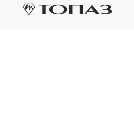
Оплата и доставка
Подп
Подпиш
Рассрочка платежа
новост
р украшения
Оплата и доставка
то на новое!
Нажима
ый сертификат
конфид
Электронным
ом «Топаз»